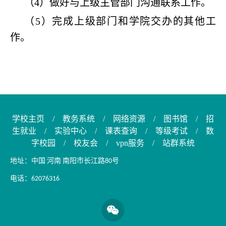
（4）做好与上级主管部门沟通联系工作。
（5）完成上级部门和学院交办的其他工
作。
学校主页
/
教务系统
/
网络资源
/
图书馆
/
招
生就业
/
实验中心
/
课表查询
/
等级考试
/
数
字校园
/
校友会
/
vpn服务
/
站群系统
地址：中国 河南 南阳市长江路80号
电话：62076316